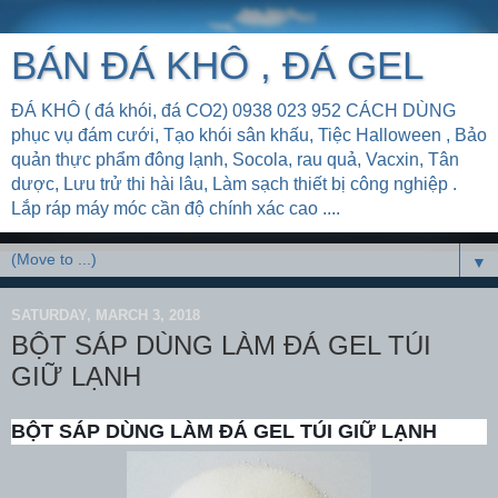
BÁN ĐÁ KHÔ , ĐÁ GEL
ĐÁ KHÔ ( đá khói, đá CO2) 0938 023 952 CÁCH DÙNG
phục vụ đám cưới, Tạo khói sân khấu, Tiệc Halloween , Bảo
quản thực phẩm đông lạnh, Socola, rau quả, Vacxin, Tân
dược, Lưu trử thi hài lâu, Làm sạch thiết bị công nghiệp .
Lắp ráp máy móc cần độ chính xác cao ....
▼
SATURDAY, MARCH 3, 2018
BỘT SÁP DÙNG LÀM ĐÁ GEL TÚI
GIỮ LẠNH
BỘT SÁP DÙNG LÀM ĐÁ GEL TÚI GIỮ LẠNH