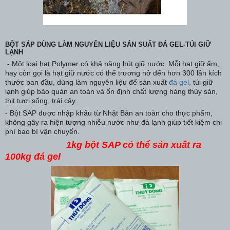
BỘT SÁP DÙNG LÀM NGUYÊN LIỆU SẢN SUẤT ĐÁ GEL-TÚI GIỮ
LẠNH
- Một loại hạt Polymer có khả năng hút giữ nước. Mỗi hạt giữ ẩm,
hay còn gọi là hạt giữ nước có thể trương nở đến hơn 300 lần kích
thước ban đầu, dùng làm nguyên liệu để sản xuất
đá gel,
túi giữ
lạnh giúp bảo quản an toàn và ổn định chất lượng hàng thủy sản,
thịt tươi sống, trái cây..
- Bột SAP được nhập khẩu từ Nhật Bản an toàn cho thực phẩm,
không gây ra hiện tượng nhiễu nước như đá lạnh giúp tiết kiệm chi
phí bao bì vận chuyển.
1kg bột SAP có thể sản xuất ra
100kg đá gel