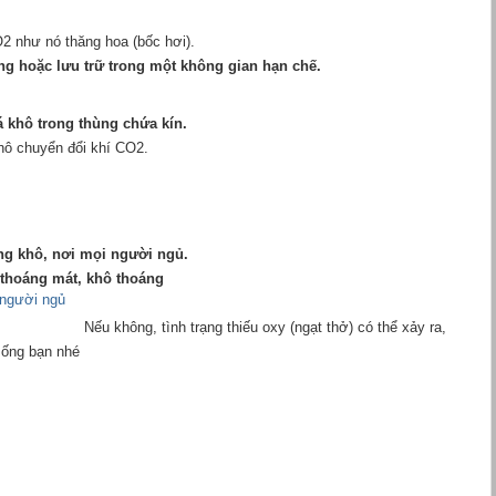
CO2 như nó thăng hoa (bốc hơi).
ng hoặc lưu trữ trong một không gian hạn chế.
á khô trong thùng chứa kín.
khô chuyển đổi khí CO2.
ng khô, nơi mọi người ngủ.
i thoáng mát, khô thoáng
Nếu không, tình trạng thiếu oxy (ngạt thở) có thể xảy ra,
ống bạn nhé