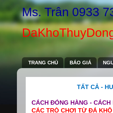
Ms. Trân 0933 7
DaKhoThuyDong
TRANG CHỦ
BÁO GIÁ
NGU
TẤT CẢ - 
CÁCH ĐÓNG HÀNG - CÁCH 
CÁC TRÒ CHƠI TỪ ĐÁ KHÔ