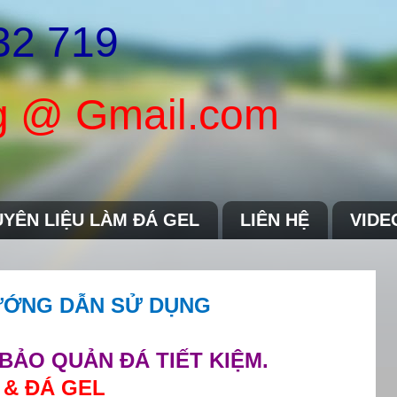
32 719
 @ Gmail.com
YÊN LIỆU LÀM ĐÁ GEL
LIÊN HỆ
VIDE
HƯỚNG DẪN SỬ DỤNG
BẢO QUẢN ĐÁ TIẾT KIỆM.
 & ĐÁ GEL