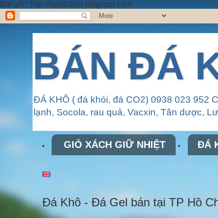
Bài gốc: http://bandakho.blogspot.com
BÁN ĐÁ K
ĐÁ KHÔ ( đá khói, đá CO2) 0938 023 952 
lạnh, Socola, rau quả, Vacxin, Tân dược, Lưu
GIỎ XÁCH GIỮ NHIỆT
ĐÁ K
Đá Khô - Đá Gel bán tại TP Hồ C