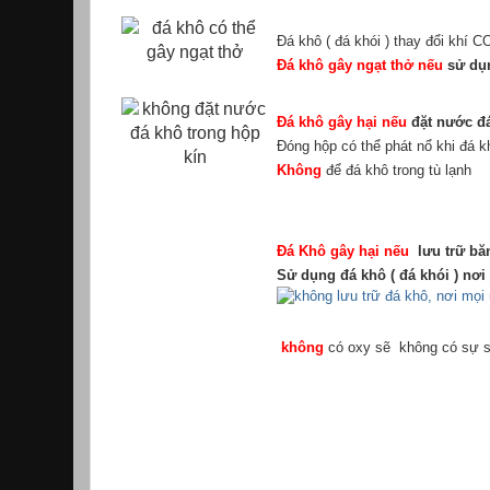
Đá khô
( đá khói ) thay đổi khí 
Đá khô gây ngạt thở nếu
sử dụ
Đá khô gây hại nếu
đặt nước đ
Đóng hộp có thể phát nổ khi đá 
Không
để đá khô trong tù lạnh
Đá Khô gây hại nếu
lưu trữ bă
Sử dụng đá khô ( đá khói ) nơ
không
có oxy sẽ không có sự s