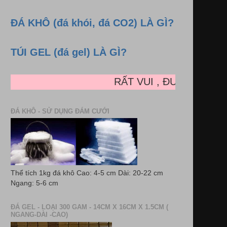
ĐÁ KHÔ (đá khói, đá CO2) LÀ GÌ?
TÚI GEL (đá gel) LÀ GÌ?
RẤT VUI , ĐƯỢC LÀM LÀM 
ĐÁ KHÔ - SỬ DỤNG ĐÁM CƯỚI
Thể tích 1kg đá khô Cao: 4-5 cm Dài: 20-22 cm
Ngang: 5-6 cm
ĐÁ GEL - LOẠI 300 GAM - 14CM X 16CM X 1.5CM (
NGANG-DÀI -CAO)