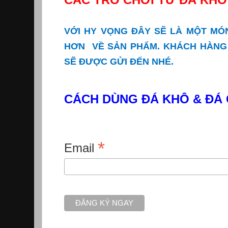
VỚI HY VỌNG ĐÂY SẼ LÀ MỘT M
HƠN VỀ SẢN PHẨM. KHÁCH HÀNG 
SẼ ĐƯỢC GỬI ĐẾN NHÉ.
CÁCH DÙNG ĐÁ KHÔ & ĐÁ
*
Email