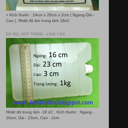
+ Kích thước : 14cm x 20cm x 2cm ( Ngang-Dài -
Cao ), Nhiệt độ âm trung tâm 18oC
ĐÁ GEL HỘP TRẮNG - LOẠI 1 KG
Nhiệt độ trung tâm -18 oC , Kích thước : Ngang -
16cm, Dài - 23cm, Cao - 2cm