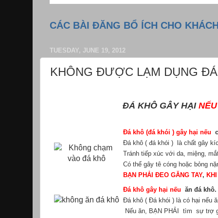
CÁC BÀI ĐĂNG BỔ ÍCH CHO KHÁC
TUESDAY, JUNE 19, 2012
KHÔNG ĐƯỢC LẠM DỤNG ĐÁ KH
ĐÁ KHÔ GÂY HẠI
NẾU
Đá khô (đá khói ) gây hại nếu
c
Đá khô
( đá khói ) là chất gây k
Tránh tiếp xúc với da, miệng, mắ
Có thể gây tê cóng hoặc bỏng n
BẠN PHẢI ĐEO GĂNG TAY
,
KHI
Đá khô gây hại nếu
ăn đá khô.
Đá khô
( Đá khói ) là có hại nếu 
Nếu ăn, BẠN PHẢI tìm sự trợ gi