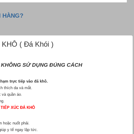
H HÀNG?
Ô ( Đá Khói )
KHÔNG SỬ DỤNG ĐÚNG CÁCH
hạm trực tiếp vào đá khô.
ích thích da và mắt.
t và quần áo.
ặng.
 TIẾP XÚC ĐÁ KHÔ
ăn hoặc nuốt phải.
úp y tế ngay lập tức.