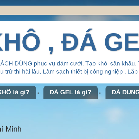
HÔ , ĐÁ G
CÁCH DÙNG phục vụ đám cưới, Tạo khói sân khấu, 
 trử thi hài lâu, Làm sạch thiết bị công nghiệp . Lắ
HÔ là gì?
ĐÁ GEL là gì?
ĐÁ DUNG 
hí Minh