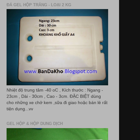
ĐÁ GEL HỘP TRẮNG - LOẠI 2 KG
Nhiệt độ trung tâm -40 oC , Kích thước : Ngang -
23cm , Dài - 30cm , Cao - 3cm. ĐẶC BIỆT dùng
cho những xe chở kem ,sữa đi giao hoặc bán lẻ rất
tiện dụng...vv
GEL HỘP & HỘP DUNG DỊCH