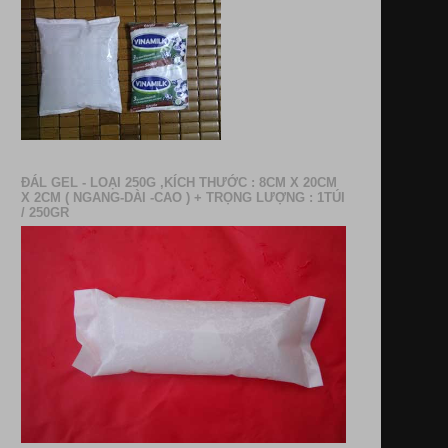
ĐÁL GEL - LOẠI 250G ,KÍCH THƯỚC : 8CM X 20CM
X 2CM ( NGANG-DÀI -CAO ) + TRỌNG LƯỢNG : 1TÚI
/ 250GR