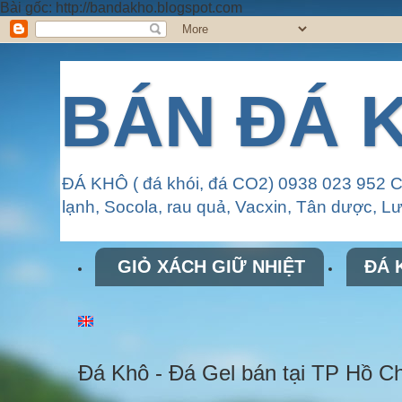
Bài gốc: http://bandakho.blogspot.com
BÁN ĐÁ K
ĐÁ KHÔ ( đá khói, đá CO2) 0938 023 952 
lạnh, Socola, rau quả, Vacxin, Tân dược, Lưu
GIỎ XÁCH GIỮ NHIỆT
ĐÁ K
Đá Khô - Đá Gel bán tại TP Hồ C