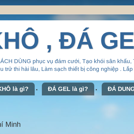
HÔ , ĐÁ G
CÁCH DÙNG phục vụ đám cưới, Tạo khói sân khấu, 
 trử thi hài lâu, Làm sạch thiết bị công nghiệp . Lắ
HÔ là gì?
ĐÁ GEL là gì?
ĐÁ DUNG 
hí Minh