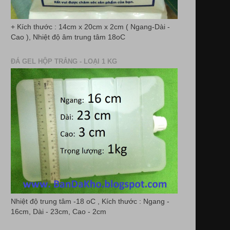
+ Kích thước : 14cm x 20cm x 2cm ( Ngang-Dài -
Cao ), Nhiệt độ âm trung tâm 18oC
ĐÁ GEL HỘP TRẮNG - LOẠI 1 KG
Nhiệt độ trung tâm -18 oC , Kích thước : Ngang -
16cm, Dài - 23cm, Cao - 2cm