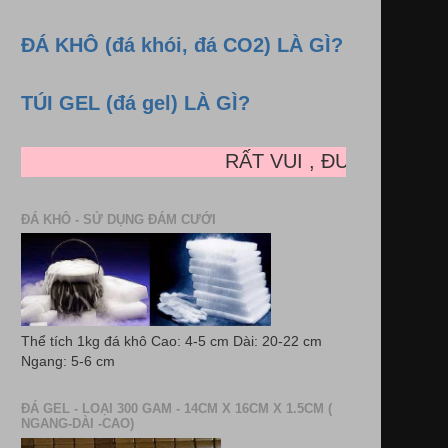
ĐÁ KHÔ (đá khói, đá CO2) LÀ GÌ?
TÚI GEL (đá gel) LÀ GÌ?
RẤT VUI , ĐƯỢC LÀM LÀM 
ĐÁ KHÔ - SỬ DỤNG ĐÁM CƯỚI
Thể tích 1kg đá khô Cao: 4-5 cm Dài: 20-22 cm
Ngang: 5-6 cm
ĐÁ GEL - LOẠI 300 GAM - 14CM X 16CM X 1.5CM (
NGANG-DÀI -CAO)