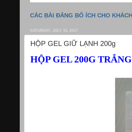
CÁC BÀI ĐĂNG BỔ ÍCH CHO KHÁC
SATURDAY, JULY 15, 2017
HỘP GEL GIỮ LẠNH 200g
H
Ộ
P GEL 200G TRẮNG