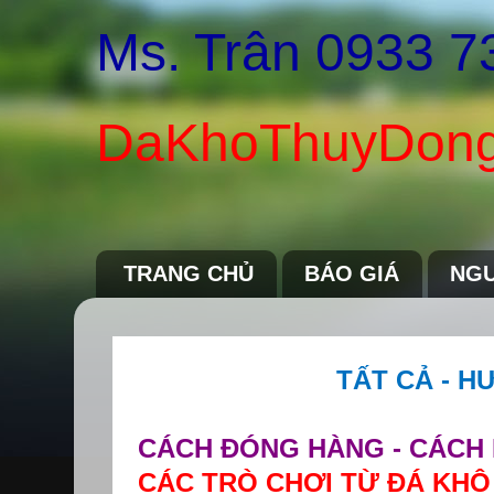
Ms. Trân 0933 7
DaKhoThuyDong
TRANG CHỦ
BÁO GIÁ
NGU
TẤT CẢ - 
CÁCH ĐÓNG HÀNG - CÁCH 
CÁC TRÒ CHƠI TỪ ĐÁ KHÔ