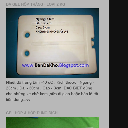
ĐÁ GEL HỘP TRẮNG - LOẠI 2 KG
Nhiệt độ trung tâm -40 oC , Kích thước : Ngang -
23cm , Dài - 30cm , Cao - 3cm. ĐẶC BIỆT dùng
cho những xe chở kem ,sữa đi giao hoặc bán lẻ rất
tiện dụng...vv
GEL HỘP & HỘP DUNG DỊCH