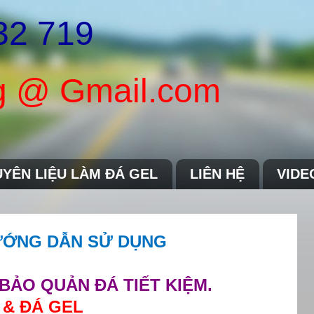
32 719
 @ Gmail.com
YÊN LIỆU LÀM ĐÁ GEL
LIÊN HỆ
VIDE
HƯỚNG DẪN SỬ DỤNG
BẢO QUẢN ĐÁ TIẾT KIỆM.
 & ĐÁ GEL