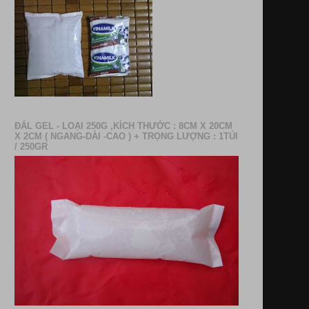
ĐÁL GEL - LOẠI 250G ,KÍCH THƯỚC : 8CM X 20CM
X 2CM ( NGANG-DÀI -CAO ) + TRỌNG LƯỢNG : 1TÚI
/ 250GR